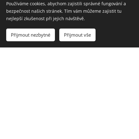
Používáme cookies, abychom zajistili správné fungování a
údajů;
bezpečnost našich stránek. Tím vám můžeme zajistit tu
osobní údaje byly zpracovávány protiprávně.
nejlepší zkušenost při jejich návštěvě.
Pokud neexistují zákonné důvody pro odmítnutí
Přijmout nezbytné
Přijmout vše
vymazání, jsme povinni vaší žádosti vyhovět.
Právo na omezení zpracování
Máte právo požadovat, abychom omezili zpracování
vašich osobních údajů, pokud:
popíráte přesnost svých osobních údajů;
je zpracování protiprávní a vy namísto
výmazu žádáte o omezení zpracování
osobních údajů;
již vaše osobní údaje nepotřebujeme pro
účely zpracování, ale vy je požadujete pro